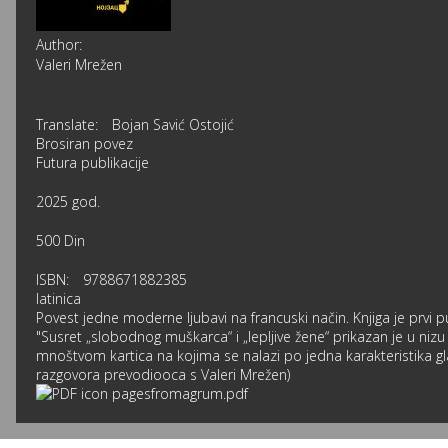
Author:
Valeri Mrežen
Translate:
Bojan Savić Ostojić
Brosiran povez
Futura publikacije
2025 god.
500 Din
ISBN:
9788671882385
latinica
Povest jedne moderne ljubavi na francuski način. Knjiga je prvi 
"Susret „slobodnog muškarca“ i „lepljive žene“ prikazan je u nizu
mnoštvom kartica na kojima se nalazi po jedna karakteristika gla
razgovora prevodiooca s Valeri Mrežen)
pagesfromagrum.pdf