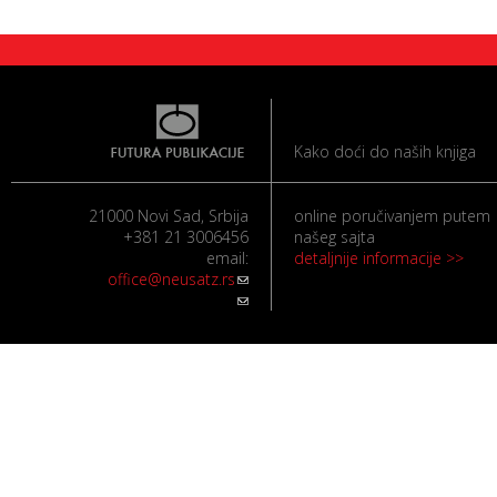
Kako doći do naših knjiga
21000 Novi Sad, Srbija
online poručivanjem putem
+381 21 3006456
našeg sajta
email:
detaljnije informacije >>
office@neusatz.rs
(link sends e-mail)