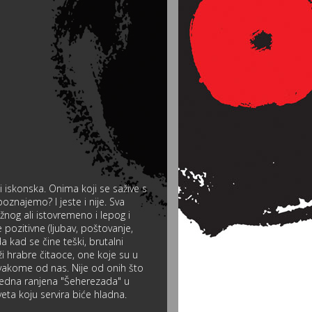
 iskonska. Onima koji se sažive s
poznajemo? I jeste i nije. Sva
žnog ali istovremeno i lepog i
 pozitivne (ljubav, poštovanje,
a kad se čine teški, brutalni
aži hrabre čitaoce, one koje su u
svakome od nas. Nije od onih što
oj jedna ranjena "Šeherezada" u
ta koju servira biće hladna.