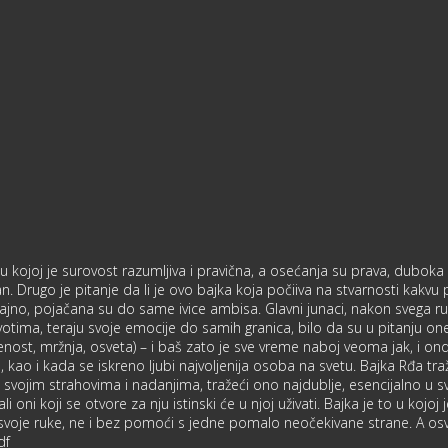
kojoj je surovost razumljiva i pravična, a osećanja su prava, duboka i
žan. Drugo je pitanje da li je ovo bajka koja počiiva na stvarnosti kakvu 
ajno, pojačana su do same ivice ambisa. Glavni junaci, nakon svega ru
votima, teraju svoje emocije do samih granica, bilo da su u pitanju one
enost, mržnja, osveta) – i baš zato je sve vreme naboj veoma jak, i ond
vete, kao i kada se iskreno ljubi najvoljenija osoba na svetu. Bajka Rđa tr
a svojim strahovima i nadanjima, tražeći ono najdublje, esencijalno u 
li oni koji se otvore za nju istinski će u njoj uživati. Bajka je to u koj
voje ruke, ne i bez pomoći s jedne pomalo neočekivane strane. A osve
df