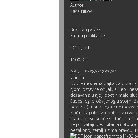
Author:
Saša Nikov
Brosiran povez
Futura publikacije
2024 god.
1100 Din
ISBN:
9788671882231
latinica
Ovo je moderna bajka za odrasle u 
njom, ostaviće ožiljak, ali lep i ne
dešavanja u njoj, opet nimalo sluč
čudesnog, proživljenog u svojim ži
odanost) ili one negativne (pokvar
zločini, iz gole svirepoti ili iz os
stanju da se suoče sa tuđim a i s
se prihvataju bez pitanja i otpora a
bezakonoj zemlji uzima pravdu u s
pagesfromrda11-32.p