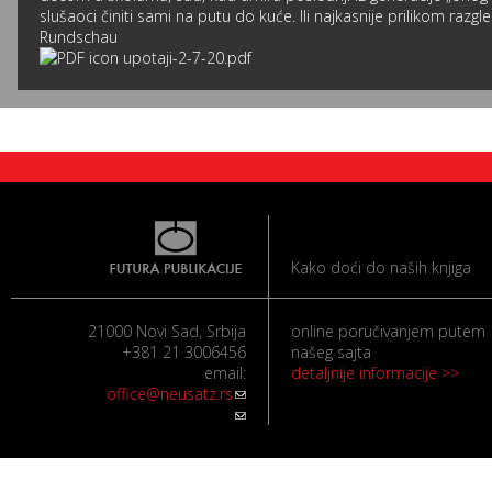
slušaoci činiti sami na putu do kuće. Ili najkasnije prilikom ra
Rundschau
upotaji-2-7-20.pdf
Kako doći do naših knjiga
21000 Novi Sad, Srbija
online poručivanjem putem
+381 21 3006456
našeg sajta
email:
detaljnije informacije >>
office@neusatz.rs
(link sends e-mail)