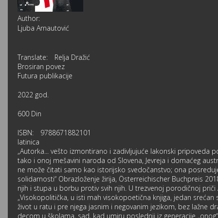
Author:
Ljuba Arnautović
Translate:
Relja Dražić
Brosiran povez
Futura publikacije
2022 god.
600 Din
ISBN:
9788671882101
latinica
„Autorka... vešto izmontirano i zadivljujuće lakonski pripoveda 
tako i onoj mešavini naroda od Slovena, Jevreja i domaćeg austrij
ne može čitati samo kao istorijsko svedočanstvo; ona posreduje
solidarnosti“ Obrazloženje žirija, Österreichischer Buchpreis 201
njih i stupa u borbu protiv svih njih. U trezvenoj porodičnoj prič
„Visokopolitička, u isti mah visokopoetična knjiga, jedan srećan sl
život u ratu i pre njega jasnim i negovanim jezikom, bez lažne dr
decom u školama, sad, kad umiru poslednji iz generacije „onog“